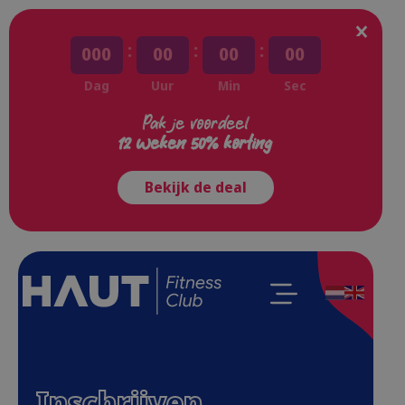
:
:
:
000
00
00
00
Dag
Uur
Min
Sec
Pak je voordeel
12 weken 50% korting
Bekijk de deal
Inschrijven