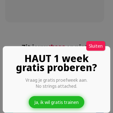
Zit jouw
vraag
er niet
Sluiten
tussen?
HAUT 1 week
gratis proberen?
Neem dan contact met ons op, we
helpen je graag verder!
Vraag je gratis proefweek aan.
No strings attached.
Stuur ons een bericht!
Ja, ik wil gratis trainen
Voornaam
(Vereist)