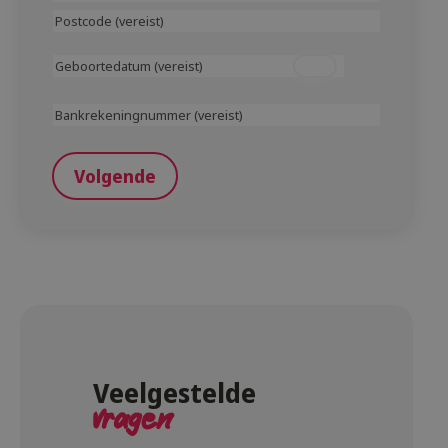
+
Woonplaats
huisnummer
Postcode
Geboortedatum
(Vereist)
Bankrekeningnummer
(Vereist)
Volgende
Veelgestelde
vragen