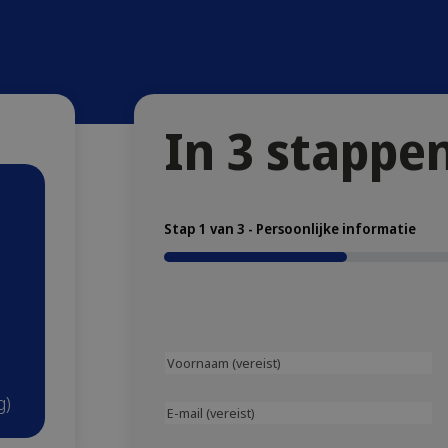
In 3 stappe
Stap
1
van
3
- Persoonlijke informatie
33%
Voornaam
(vereist)
g)
E-
(Vereist)
mail
(Vereist)