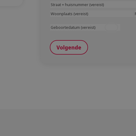
Adres
(Vereist)
Straat
+
Woonplaats
Geboortedatum
(Vereist)
huisnummer
Volgende