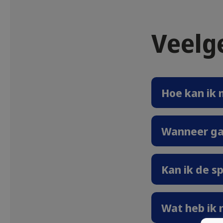
Veelg
Hoe kan ik 
Wanneer ga
Kan ik de s
Wat heb ik 