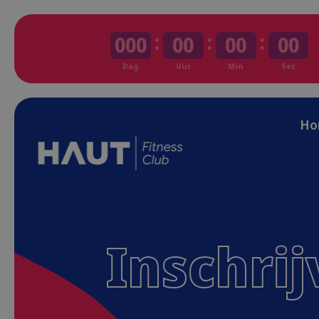
:
:
:
000
00
00
00
Dag
Uur
Min
Sec
Ho
Inschri