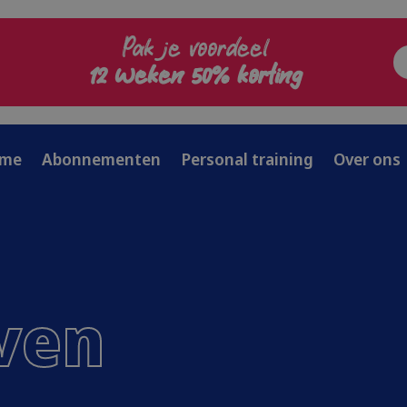
Pak je voordeel
12 weken 50% korting
me
Abonnementen
Personal training
Over ons
jven