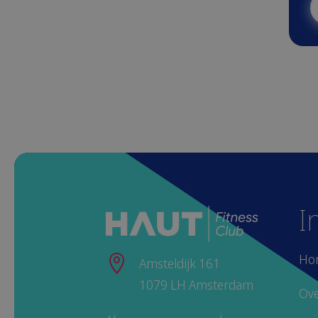
I
Ho

Amsteldijk 161
1079 LH Amsterdam
Ove