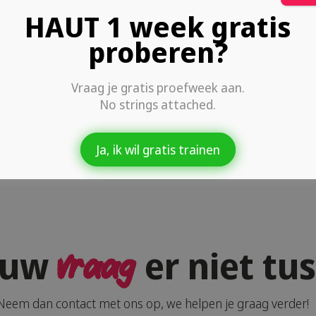
HAUT 1 week gratis
 er na mijn inschrijving?
proberen?
Vraag je gratis proefweek aan.
No strings attached.
Ja, ik wil gratis trainen
jouw
er niet tu
vraag
Neem dan contact met ons op, we helpen je graag verder!