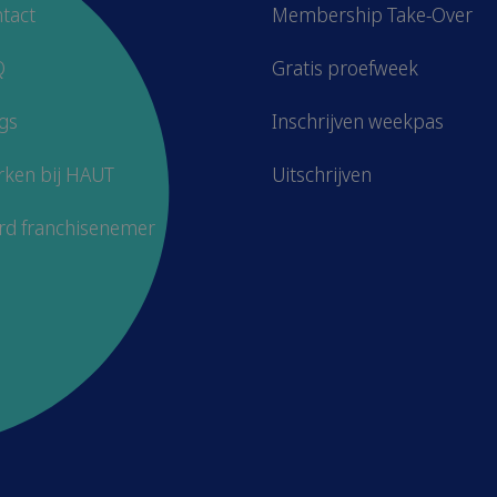
tact
Membership Take-Over
Q
Gratis proefweek
gs
Inschrijven weekpas
ken bij HAUT
Uitschrijven
d franchisenemer