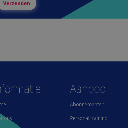
Verzenden
nformatie
Aanbod
me
Abonnementen
r ons
Personal training