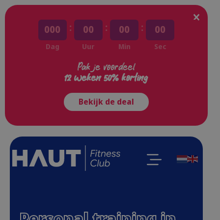
:
:
:
000
00
00
00
Dag
Uur
Min
Sec
Pak je voordeel
12 weken 50% korting
Bekijk de deal
Personal training in