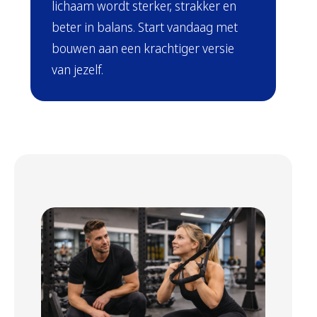
lichaam wordt sterker, strakker en
beter in balans. Start vandaag met
bouwen aan een krachtiger versie
van jezelf.