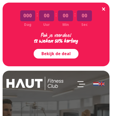
:
:
:
000
00
00
00
Dag
Uur
Min
Sec
Pak je voordeel
12 weken 50% korting
Bekijk de deal