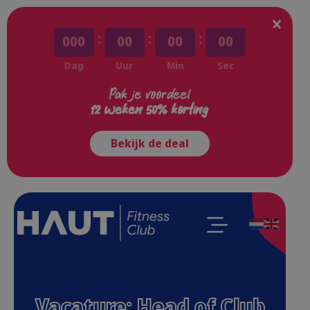
:
:
:
000
00
00
00
Dag
Uur
Min
Sec
Pak je voordeel
12 weken 50% korting
Bekijk de deal
Vacature: Head of Club